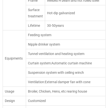
Frame
Welded H beam and hot rolled steel
Surface
Hot-dip galvanized
treatment
Lifetime
30-50years
Feeding system
Nipple drinker system
Tunnel ventilation and heating system
Equipments
Curtain system:Automatic curtain machine
Suspension system with ceiling winch
Ventilation:External damper fan with cone
Usage
Broiler, Chicken, Hens, etc rearing house
Design
Customized