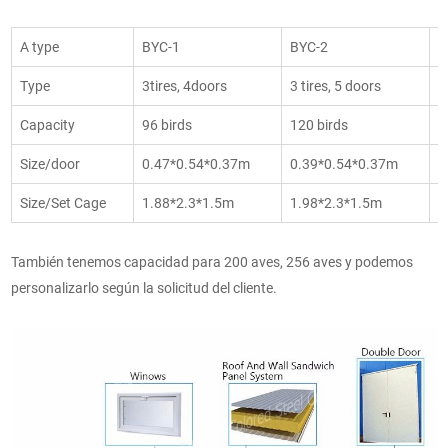
A type
BYC-1
BYC-2
B
Type
3tires, 4doors
3 tires, 5 doors
3
Capacity
96 birds
120 birds
1
Size/door
0.47*0.54*0.37m
0.39*0.54*0.37m
0
Size/Set Cage
1.88*2.3*1.5m
1.98*2.3*1.5m
2
También tenemos capacidad para 200 aves, 256 aves y podemos
personalizarlo según la solicitud del cliente.