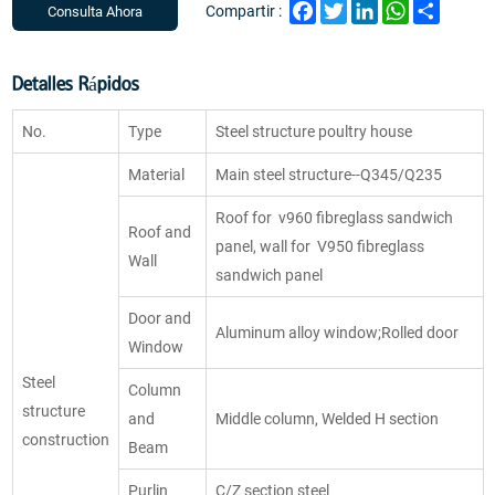
Facebook
Twitter
LinkedIn
WhatsApp
Share
Compartir :
Consulta Ahora
Detalles Rápidos
No.
Type
Steel structure poultry house
Material
Main steel structure--Q345/Q235
Roof for v960 fibreglass sandwich
Roof and
panel, wall for V950 fibreglass
Wall
sandwich panel
Door and
Aluminum alloy window;Rolled door
Window
Steel
Column
structure
and
Middle column, Welded H section
construction
Beam
Purlin
C/Z section steel