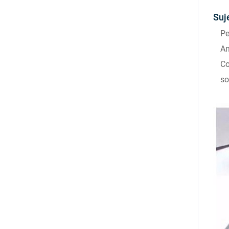
Suj
Pe
An
Co
so