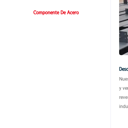
Componente De Acero
Desc
Nues
y ve
reve
indu