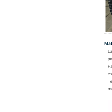
Mat
Lá
pa
Pa
es
Te
ma